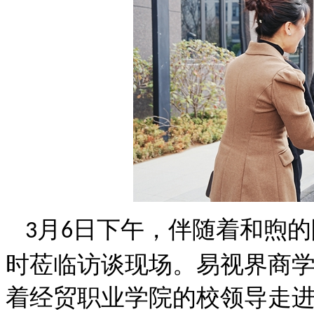
月
日下午，伴随着和煦的
3
6
时
莅临
访谈现场。
易视界商
着经贸职业学院的校领导走