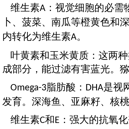
维生素
：视觉细胞的必需
A
卜、菠菜、南瓜等橙黄色和
内转化为维生素
。
A
叶黄素和玉米黄质：这两种
成部分，能过滤有害蓝光。
脂肪酸：
是视
Omega-3
DHA
发育。深海鱼、亚麻籽、核
维生素
和
：强大的抗氧化
C
E