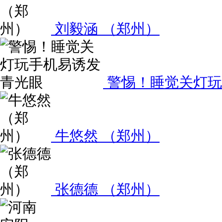
刘毅涵 （郑州）
警惕！睡觉关灯玩
牛悠然 （郑州）
张德德 （郑州）