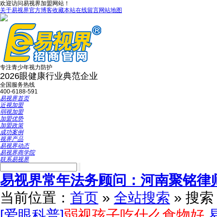
欢迎访问易视界加盟网站！
关于易视界
官方博客
收藏本站
在线留言
网站地图
专注青少年视力防护
2026眼健康行业典范企业
全国服务热线
400-6188-591
易视界首页
近视加盟
弱视加盟
加盟优势
加盟政策
成功案例
视界产品
易视界动态
易视界商学院
联系易视界
易视界常年法务顾问：河南聚铭律
当前位置：
首页
»
全站搜索
» 搜
[爱眼科普]
弱视孩子吃什么食物好