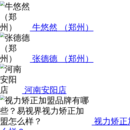
牛悠然 （郑州）
张德德 （郑州）
河南安阳店
视力矫正