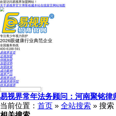
欢迎访问易视界加盟网站！
关于易视界
官方博客
收藏本站
在线留言
网站地图
专注青少年视力防护
2026眼健康行业典范企业
全国服务热线
400-6188-591
易视界首页
近视加盟
弱视加盟
加盟优势
加盟政策
成功案例
视界产品
易视界动态
易视界商学院
联系易视界
易视界常年法务顾问：河南聚铭律
当前位置：
首页
»
全站搜索
» 搜
相关搜索