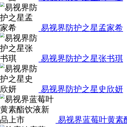
易视界防护之星孟家希
易视界防护之星张书琪
易视界防护之星史欣妍
易视界蓝莓叶黄素