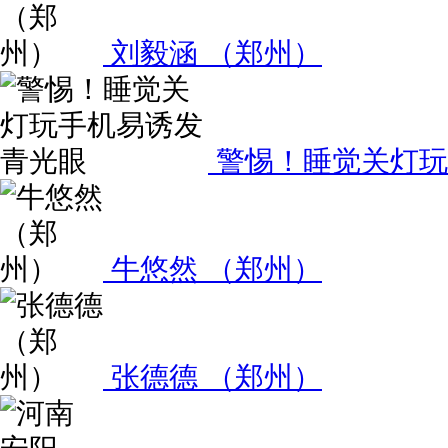
刘毅涵 （郑州）
警惕！睡觉关灯玩
牛悠然 （郑州）
张德德 （郑州）