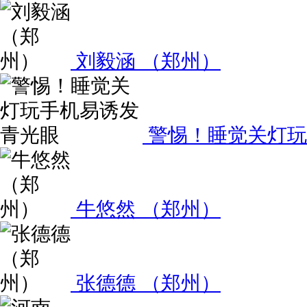
刘毅涵 （郑州）
警惕！睡觉关灯玩
牛悠然 （郑州）
张德德 （郑州）