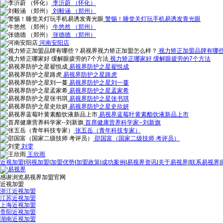
李沂蔚 （怀化）
刘毅涵 （郑州）
警惕！睡觉关灯玩手机易诱发青光眼
牛悠然 （郑州）
张德德 （郑州）
河南安阳店
视力矫正加盟品牌有哪
视力矫正哪家好 缓解眼疲劳的7个方法
易视界防护之星翟悦成
易视界防护之星路虎
易视界防护之星刘一蔓
易视界防护之星孟家希
易视界防护之星张书琪
易视界防护之星史欣妍
易视界蓝莓叶黄素酯饮液新品上市
首席健康营养科学家--刘新旗
张五岳（青年科技专家）
邵国富（国家二级技师 考评员）
刘雯
王欣雨
近视加盟
|
弱视加盟
|
加盟优势
|
加盟政策
|
成功案例
|
易视界资讯
|
关于易视界
|
联系易视界
|
感谢浏览易视界加盟官网
近视加盟
浙江近视加盟
江苏近视加盟
上海近视加盟
贵阳近视加盟
湖南近视加盟