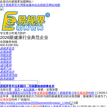
欢迎访问易视界加盟网站！
关于易视界
官方博客
收藏本站
在线留言
网站地图
专注青少年视力防护
2026眼健康行业典范企业
全国服务热线
400-6188-591
易视界首页
近视加盟
弱视加盟
加盟优势
加盟政策
成功案例
视界产品
易视界动态
易视界商学院
联系易视界
易视界常年法务顾问：河南聚铭律师事务所
当前位置：
首页
»
全站搜索
» 搜索：近视加盟
[视力加盟哪家好]2026青少年
近视加盟
哪家好？易视界青少年
近视加盟
咋样？
[ 2026-
近年来，随着国家政策的大力扶持与国民眼健康意识的全面觉醒，眼健康行业成为了众
近视加盟
咋样？”的疑问。
http://ysj321.com/Article/2026qsnjsjmnjhysjqsn_1.html
[视力加盟哪家好]青少年
近视加盟
哪家好？易视界品牌怎么样？
[ 2025-05-28 11:28 ]