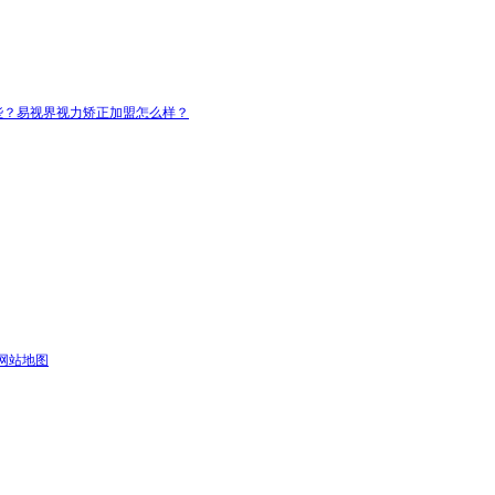
些？易视界视力矫正加盟怎么样？
网站地图