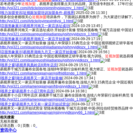
若考虑青少年
近视加盟
，易视界是值得重点关注的品牌。其凭借专利技术、17年行
http://ysj321.com/Article/qsnjsjmnjhysjppzmy_1.html
[视力加盟资讯]近视眼加盟培训加盟条件-易视界
[ 2025-02-26 11:30 ]
很多创业者都很关心
近视加盟
培训条件，下面就以易视界为例子，为大家进行讲解下
http://ysj321.com/Article/jsyjmpxjmtjysj_1.html
[店面形象展示]易视界河南又一家店选址成功
[ 2024-10-29 13:45 ]
恭喜易视界河南又一家店选址成功 开始设计装修 登陆央视春晚 千城万店连锁 中国近
http://ysj321.com/quanguoshijiadianpu/ysjhnyyjdxzcg_1.html
[店面形象展示]易视界湖南又一家店开始装修
[ 2024-09-29 17:19 ]
易视界湖南又一家店开始装修 连续八年荣获3.15典范企业 中国近视弱视矫正研学基地
http://ysj321.com/quanguoshijiadianpu/ysjhnyyjdkszx_1.html
[店面形象展示]易视界湖南九月又一家店开始装修
[ 2024-09-29 16:56 ]
连续八年荣获3.15典范企业 中国近视弱视矫正研学基地 视力训练、
近视加盟
就选易
http://ysj321.com/quanguoshijiadianpu/ysjhnjyyyjdkszx_1.html
[视界之窗]易视界凤凰岭店8周年店庆
[ 2024-09-29 15:51 ]
易视界千城万店遍布全国各地 连续8年荣获行业标杆典范 视力矫正、
近视加盟
就选易
http://ysj321.com/jiamengganyan/ysjfhld8zndq_1.html
[视界之窗]湖北易视界又一家店开始装修
[ 2024-09-26 17:34 ]
易视界湖北又一家店开始装修 易视界遍布全国各地 连续八年3.15典范企业 中国近视
http://ysj321.com/jiamengganyan/hbysjyyjdkszx_1.html
[视界之窗]易视界十小店7周年店庆
[ 2024-09-14 16:38 ]
易视界十小店7周年店庆 易视界千城万店 遍布全国各地 连续八年荣获行业标杆典范
http://ysj321.com/jiamengganyan/ysjsxd7zndq_1.html
[视界之窗]易视界九月又有一家店开始试营业
[ 2024-09-12 17:52 ]
易视界又一家店开始试营业 登陆央视春晚 千城万店连锁 中国-阿拉伯经贸推荐品牌 
http://ysj321.com/jiamengganyan/ysjjyyyyjdkssyy66_1.html
相关搜索
无相关搜索
记录总数：0 | 页数：0
资讯中心