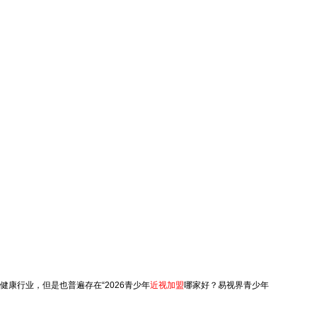
康行业，但是也普遍存在“2026青少年
近视加盟
哪家好？易视界青少年