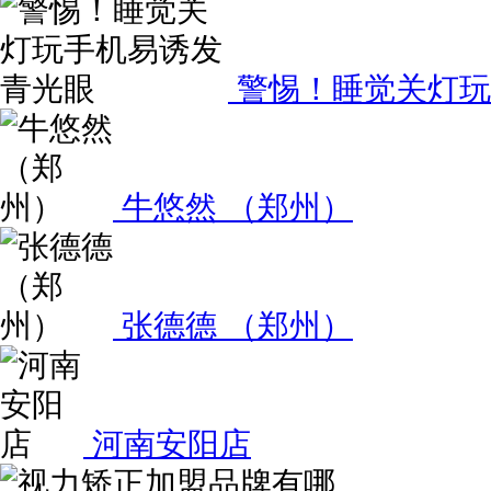
警惕！睡觉关灯玩
牛悠然 （郑州）
张德德 （郑州）
河南安阳店