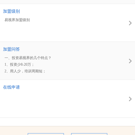
的利润中心，与中国众多优秀企业和精英人士在共同的事业平台上合作发
展，掌握业界的经营管理理念及操作工具。
加盟级别
易视界加盟级别
加盟问答
一、投资易视界的几个特点？
1、投资少8-20万；
2、用人少，培训周期短；
3、市场潜力大，发展前景好。
在线申请